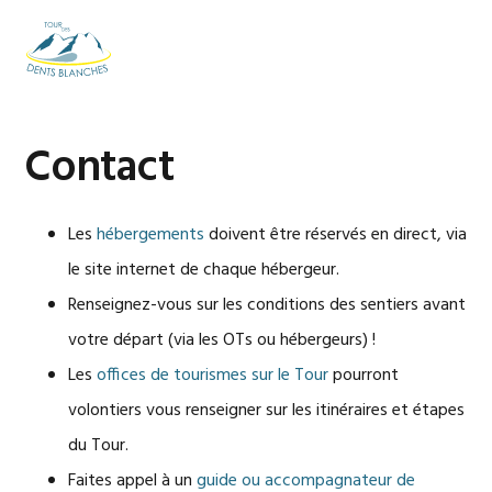
Passer
Passer
Passer
à
au
au
MENU
la
contenu
pied
navigation
principal
de
principale
page
Contact
Les
hébergements
doivent être réservés en direct, via
le site internet de chaque hébergeur.
Renseignez-vous sur les conditions des sentiers avant
votre départ (via les OTs ou hébergeurs) !
Les
offices de tourismes sur le Tour
pourront
volontiers vous renseigner sur les itinéraires et étapes
du Tour.
Faites appel à un
guide ou accompagnateur de