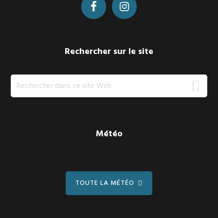
Rechercher sur le site
Rechercher
dans
ce
site
Web
Météo
TOUTE LA MÉTÉO