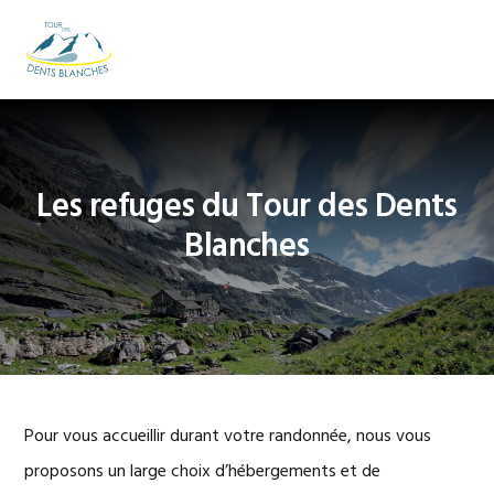
Passer
Passer
Passer
à
au
au
MENU
la
contenu
pied
navigation
principal
de
principale
page
Les refuges du Tour des Dents
Blanches
Pour vous accueillir durant votre randonnée, nous vous
proposons un large choix d’hébergements et de