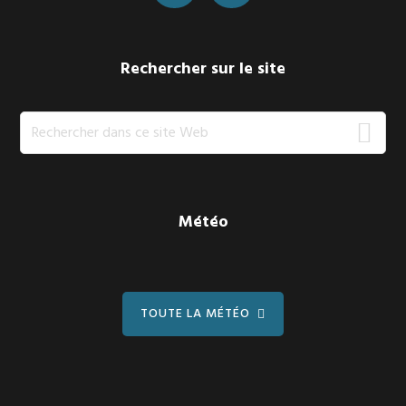
Rechercher sur le site
Rechercher
dans
ce
site
Web
Météo
TOUTE LA MÉTÉO