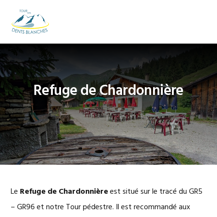
Passer
Passer
Passer
à
au
au
MENU
la
contenu
pied
navigation
principal
de
principale
page
Refuge de Chardonnière
Le
Refuge de Chardonnière
est situé sur le tracé du GR5
– GR96 et notre Tour pédestre. Il est recommandé aux