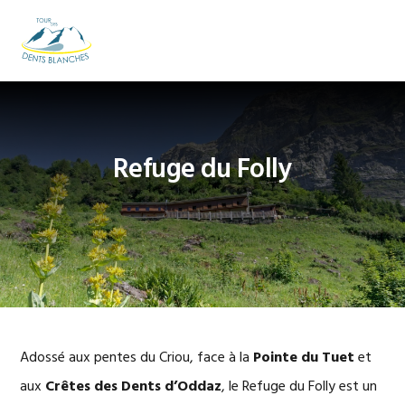
Passer
Passer
Passer
à
au
au
MENU
la
contenu
pied
navigation
principal
de
principale
page
Refuge du Folly
Adossé aux pentes du Criou, face à la
Pointe du Tuet
et
aux
Crêtes des Dents d’Oddaz
, le Refuge du Folly est un