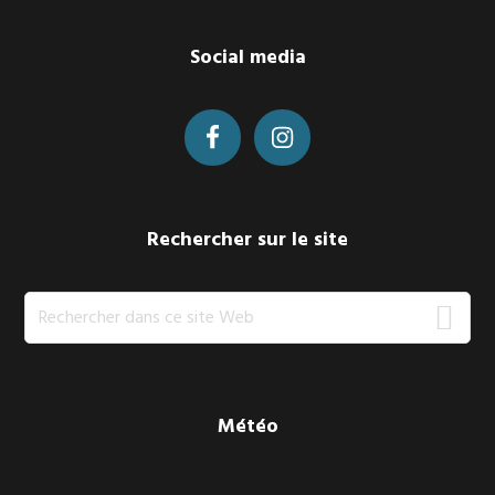
Footer
Social media
Rechercher sur le site
Rechercher
dans
ce
site
Web
Météo