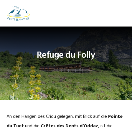
Zur
Zum
Zur
Hauptnavigation
Inhalt
Fußzeile
MENU
springen
springen
springen
Refuge du Folly
An den Hängen des Criou gelegen, mit Blick auf die
Pointe
du Tuet
und die
Crêtes des Dents d’Oddaz
, ist die