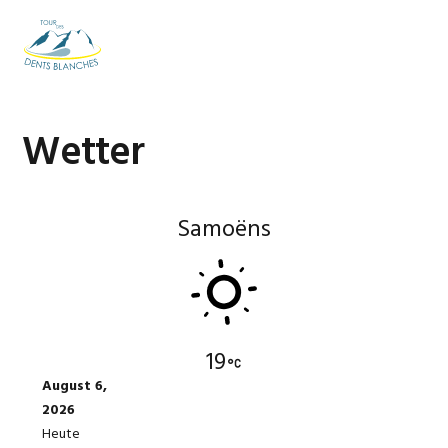
Zur
Zum
Zur
Hauptnavigation
Inhalt
Fußzeile
MENU
springen
springen
springen
Wetter
Samoëns
19
August 6,
2026
Heute