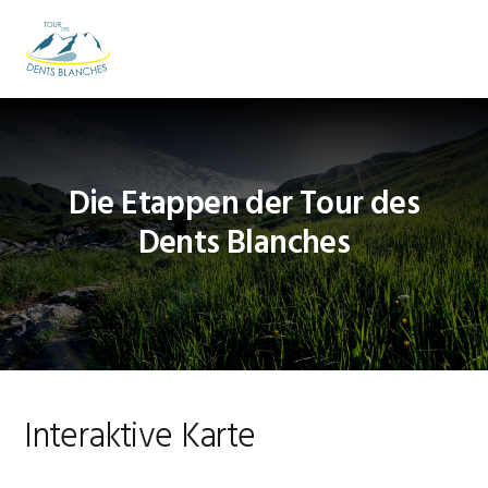
Zur
Zum
Zur
Hauptnavigation
Inhalt
Fußzeile
MENU
springen
springen
springen
Die Etappen der Tour des
Dents Blanches
Interaktive Karte