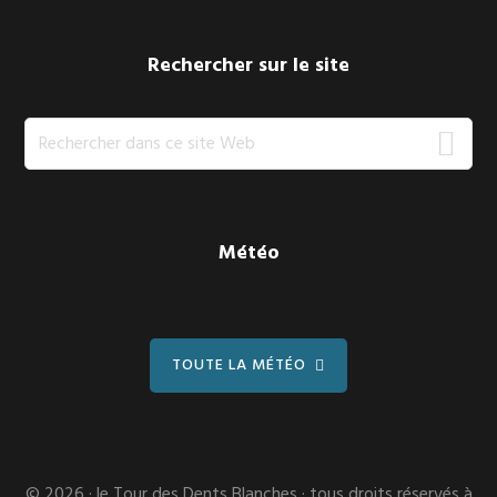
Rechercher sur le site
Rechercher
dans
ce
site
Web
Météo
TOUTE LA MÉTÉO
© 2026 ·
le Tour des Dents Blanches
· tous droits réservés à