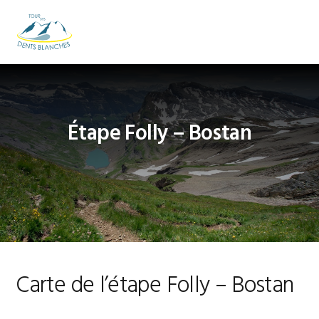
Passer
Passer
Passer
à
au
au
MENU
la
contenu
pied
navigation
principal
de
principale
page
Étape Folly – Bostan
Carte de l’étape Folly – Bostan