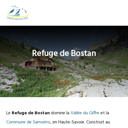
Passer
Passer
Passer
à
au
au
MENU
la
contenu
pied
navigation
principal
de
principale
page
Refuge de Bostan
Le
Refuge de Bostan
domine la
Vallée du Giffre
et la
Commune de Samoëns
, en Haute-Savoie. Construit au