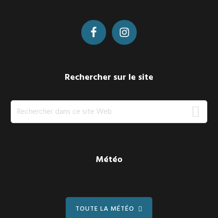
Rechercher sur le site
Rechercher
dans
ce
site
Web
Météo
TOUTE LA MÉTÉO