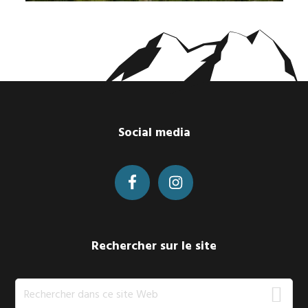
Footer
Social media
Rechercher sur le site
Rechercher
dans