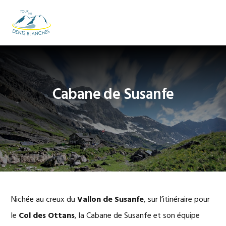
Passer
Passer
Passer
à
au
au
MENU
la
contenu
pied
navigation
principal
de
principale
page
Cabane de Susanfe
Nichée au creux du
Vallon de Susanfe
, sur l’itinéraire pour
le
Col des Ottans
, la Cabane de Susanfe et son équipe