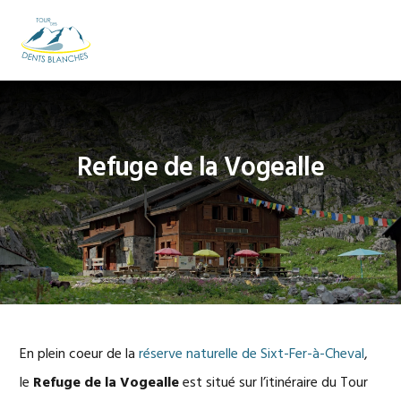
Passer
Passer
Passer
à
au
au
MENU
la
contenu
pied
navigation
principal
de
principale
page
Refuge de la Vogealle
En plein coeur de la
réserve naturelle de Sixt-Fer-à-Cheval
,
le
Refuge de la Vogealle
est situé sur l’itinéraire du Tour