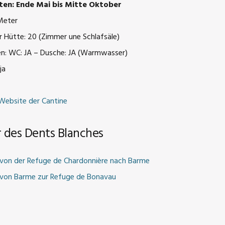
ten: Ende Mai bis Mitte Oktober
Meter
r Hütte: 20 (Zimmer une Schlafsäle)
en: WC: JA – Dusche: JA (Warmwasser)
ja
 Website der Cantine
r des Dents Blanches
 von der Refuge de Chardonnière nach Barme
e von Barme zur Refuge de Bonavau