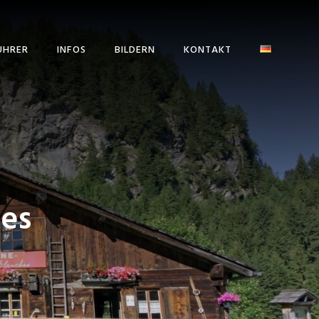
ÜHRER
INFOS
BILDERN
KONTAKT
ANFAHRT ZUR TOUR
DES DENTS BLANCHES
GEMEINDEN UND
TOURISMUSBÜROS
WETTER
hes