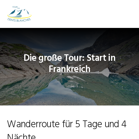
Zur
Zum
Zur
Hauptnavigation
Inhalt
Fußzeile
MENU
springen
springen
springen
Die große Tour: Start in
Frankreich
Wanderroute für 5 Tage und 4
Nächte