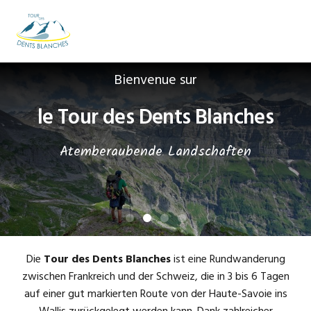
Zur
Zum
Zur
Hauptnavigation
Inhalt
Fußzeile
MENU
springen
springen
springen
Main
Bienvenue sur
Content
le Tour des Dents Blanches
Atemberaubende Landschaften
Die
Tour des Dents Blanches
ist eine Rundwanderung
zwischen Frankreich und der Schweiz, die in 3 bis 6 Tagen
auf einer gut markierten Route von der Haute-Savoie ins