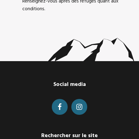
Renseignez-vous après des refuges quant aux
conditions.
Footer
Social media
Rechercher sur le site