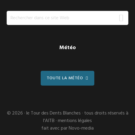
Rechercher
dans
ce
site
Web
Météo
TOUTE LA MÉTÉO
© 2026 ·
le Tour des Dents Blanches
· tous droits réservés à
l'AITB ·
mentions légales
fait avec
par
Novo-media