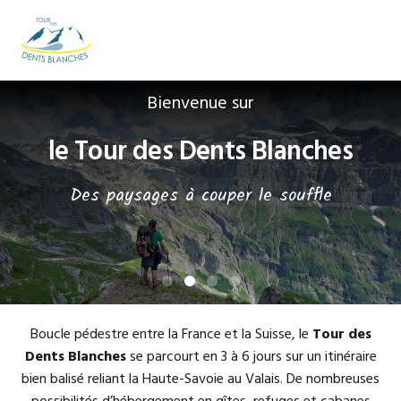
Passer
Passer
Passer
à
au
au
MENU
la
contenu
pied
navigation
principal
de
Main
principale
page
Bienvenue sur
Content
le Tour des Dents Blanches
Des paysages à couper le souffle
Boucle pédestre entre la France et la Suisse, le
Tour des
Dents Blanches
se parcourt en 3 à 6 jours sur un itinéraire
bien balisé reliant la Haute-Savoie au Valais. De nombreuses